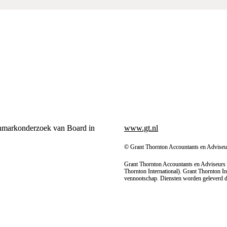
hmarkonderzoek van Board in 
www.gt.nl
© Grant Thornton Accountants en Adviseur
Grant Thornton Accountants en Adviseurs B.
Thornton International). Grant Thornton Int
vennootschap. Diensten worden geleverd d